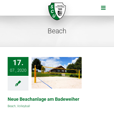
Zum
Inhalt
springen
Beach
17.
07., 2020
Neue Beachanlage am Badeweiher
Beach
,
Volleyball